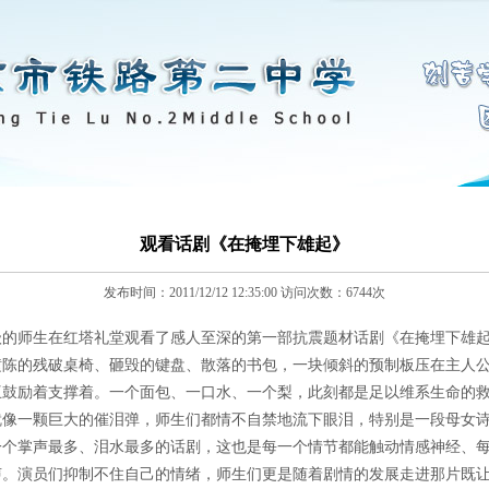
观看话剧《在掩埋下雄起》
发布时间：
2011/12/12 12:35:00
访问次数：
6744
次
师生在红塔礼堂观看了感人至深的第一部抗震题材话剧《在掩埋下雄
的残破桌椅、砸毁的键盘、散落的书包，一块倾斜的预制板压在主人公
互鼓励着支撑着。一个面包、一口水、一个梨，此刻都是足以维系生命的
就像一颗巨大的催泪弹，师生们都情不自禁地流下眼泪，特别是一段母女
一个掌声最多、泪水最多的话剧，这也是每一个情节都能触动情感神经、
声。演员们抑制不住自己的情绪，师生们更是随着剧情的发展走进那片既