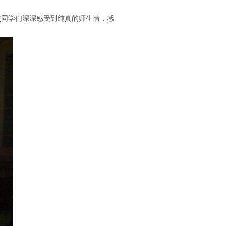
同学们深深感受到纯真的师生情，感