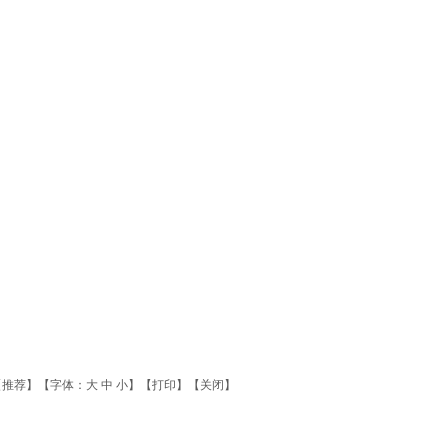
【
推荐
】【字体：
大
中
小
】【
打印
】【
关闭
】