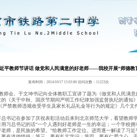
近平教师节讲话 做党和人民满意的好老师——我校开展“师德教
发布时间：
2014/10/17 15:03:00
访问次数：
11223
次
体教师会。于文坤书记向全体教职工宣讲了题为《做党和人民满意
的《关于中秋、国庆节期间严明工作纪律加强监督执纪的通知》
、《严禁教师违规收受学生及家长礼品礼金等行为的规定》几个文
总书记在参加了庆祝表彰活动后来到北京师范大学，看望教师学
引用习总书记的话“一个人遇到好老师是一生的幸运；一个学校拥
好老师，是民族的希望。”给教师工作定位。进而逐一解读了习近
，要有道德情操；第三，要有扎实学识；第四，要有仁爱之心。