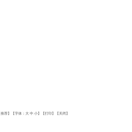
【
推荐
】【字体：
大
中
小
】【
打印
】【
关闭
】