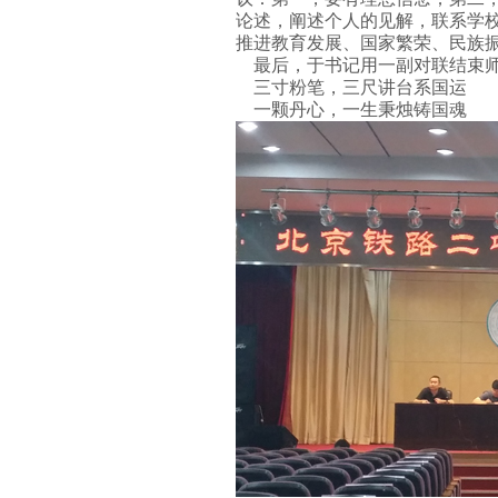
论述，阐述个人的见解，联系学
推进教育发展、国家繁荣、民族振
最后，于书记用一副对联结束师
三寸粉笔，三尺讲台系国运
一颗丹心，一生秉烛铸国魂