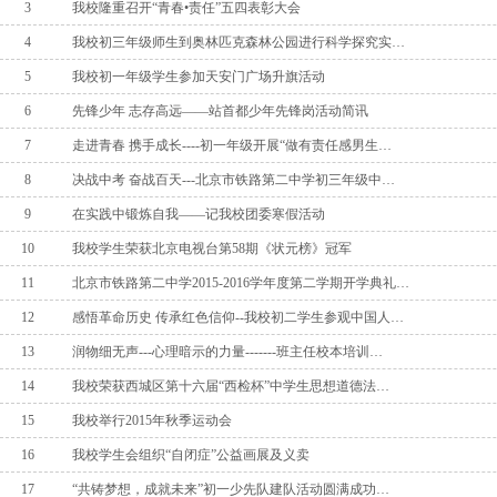
3
我校隆重召开“青春•责任”五四表彰大会
4
我校初三年级师生到奥林匹克森林公园进行科学探究实…
5
我校初一年级学生参加天安门广场升旗活动
6
先锋少年 志存高远——站首都少年先锋岗活动简讯
7
走进青春 携手成长----初一年级开展“做有责任感男生…
8
决战中考 奋战百天---北京市铁路第二中学初三年级中…
9
在实践中锻炼自我——记我校团委寒假活动
10
我校学生荣获北京电视台第58期《状元榜》冠军
11
北京市铁路第二中学2015-2016学年度第二学期开学典礼…
12
感悟革命历史 传承红色信仰--我校初二学生参观中国人…
13
润物细无声---心理暗示的力量-------班主任校本培训…
14
我校荣获西城区第十六届“西检杯”中学生思想道德法…
15
我校举行2015年秋季运动会
16
我校学生会组织“自闭症”公益画展及义卖
17
“共铸梦想，成就未来”初一少先队建队活动圆满成功…