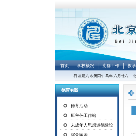
首页
学校概况
党群工作
教学
今天是2026年08月08日 星期六 农历丙午 马年 六月廿六 北
德育实践
德育活动
班主任工作站
未成年人思想道德建设
宿舍园地