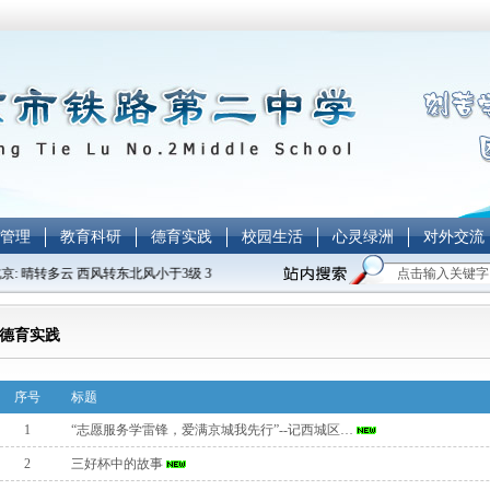
管理
教育科研
德育实践
校园生活
心灵绿洲
对外交流
京: 晴转多云 西风转东北风小于3级 3℃～-7℃
德育实践
序号
标题
1
“志愿服务学雷锋，爱满京城我先行”--记西城区…
2
三好杯中的故事