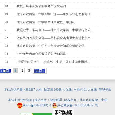
18
我校开展丰富多彩的教师节庆祝活动
19
北京市铁路第二中学开学一课——服务节暨志愿服务活…
20
北京市铁路第二中学学生业余党校开学典礼
21
我是歌手，谁与争锋——北京市铁路第二中学流行音乐…
22
做自己的首席安全官——首都安全杰出卫士走进北京市…
23
北京市铁路第二中学初一年级诗歌朗诵会活动简讯
24
毕业年级考前心理调适系列活动简讯
25
“我爱我的同伴”——北京铁二中第三届心理健康周活…
1
2
3
本站总访问量:
4389287
人次 | 最高峰
10988
人在线 | 当前有
91
人在线 |
管理登录
本站支持IPv6访问 | 技术支持：
智慧创星
| 版权所有：北京市铁路第二中学
京ICP备10043700号-1
京公网安备 11010202007191号