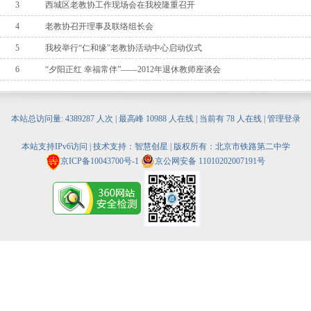
3
西城区老教协工作现场会在我校隆重召开
4
老教协召开理事及联络组长会
5
我校举行“仁和缘”老教协活动中心启动仪式
6
“夕阳正红 幸福常伴”——2012年退休教师座谈会
本站总访问量:
4389287
人次 | 最高峰
10988
人在线 | 当前有
78
人在线 |
管理登录
本站支持IPv6访问 | 技术支持：
智慧创星
| 版权所有：北京市铁路第二中学
京ICP备10043700号-1
京公网安备 11010202007191号