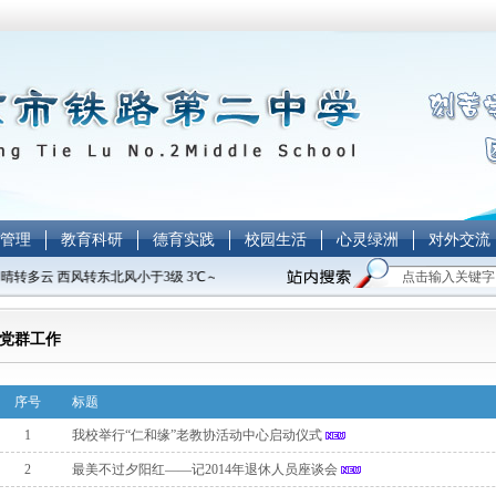
管理
教育科研
德育实践
校园生活
心灵绿洲
对外交流
 晴转多云 西风转东北风小于3级 3℃～-7℃
党群工作
序号
标题
1
我校举行“仁和缘”老教协活动中心启动仪式
2
最美不过夕阳红——记2014年退休人员座谈会