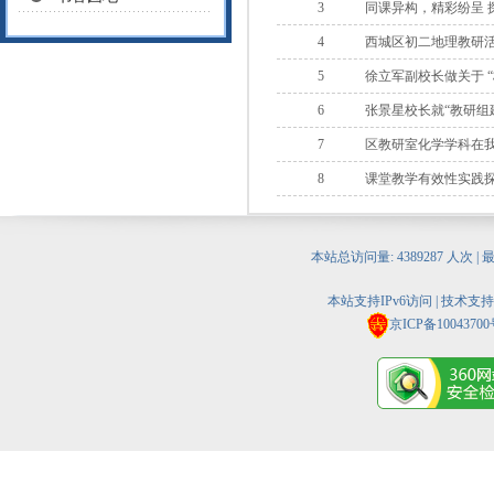
3
同课异构，精彩纷呈 
4
西城区初二地理教研
5
徐立军副校长做关于 
6
张景星校长就“教研组
7
区教研室化学学科在
8
课堂教学有效性实践
本站总访问量:
4389287
人次 | 
本站支持IPv6访问 | 技术支
京ICP备10043700