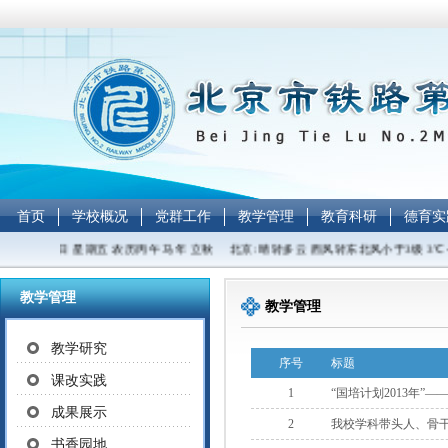
首页
学校概况
党群工作
教学管理
教育科研
德育实
6年08月07日 星期五 农历丙午 马年 立秋 北京: 晴转多云 西风转东北风小于3级 3℃～
教学管理
教学管理
教学研究
序号
标题
课改实践
1
“国培计划2013年”
成果展示
2
我校学科带头人、骨
书香园地